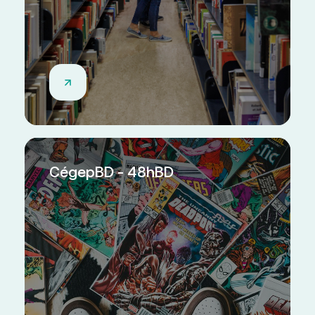
CégepBD - 48hBD