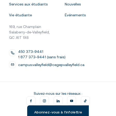
Services aux étudiants
Nouvelles
Vie étudiante
Événements
169, rue Champlain
Salaberry-de-Valleyfield,
QC J6T 1X6
450 373-9441
1 877 373-9441 (sans frais)
campus.valleyfield@cegepvalleyfield.ca
Suivez-nous sur les réseaux :
Abonnez-vous à l’infolettre