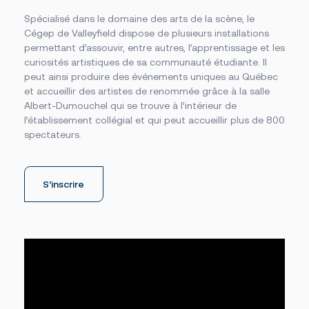
Foire aux questions
Nous joindre
Spécialisé dans le domaine des arts de la scène, le
Cégep de Valleyfield dispose de plusieurs installations
permettant d’assouvir, entre autres, l’apprentissage et les
curiosités artistiques de sa communauté étudiante. Il
Des questions?
peut ainsi produire des événements uniques au Québec
NOUS JOINDRE
et accueillir des artistes de renommée grâce à la salle
Albert-Dumouchel qui se trouve à l’intérieur de
l’établissement collégial et qui peut accueillir plus de 800
spectateurs.
S’inscrire