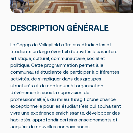
Des établissements sur un grand territoire
Documents officiels
Campus principal de Salaberry-de-Valleyfield
Politiques, règlements et protocoles
Fondation
Centre d’études collégiales de Saint-Constant
Grand public
Centre d’études de Vaudreuil-Dorion
Installations
À propos de la Fondation
Cliniques-écoles
DESCRIPTION GÉNÉRALE
Bourses offertes
Académie sportive du Noir et Or
Je donne à la Fondation
Bibliothèque Armand-Frappier
Accès rapides
Conseil d’administration de la Fondation
Portes ouvertes
Cérémonie de fin d’études
Le Cégep de Valleyfield offre aux étudiantes et
La rentrée
Foire aux questions
La Fondation
étudiants un large éventail d’activités à caractère
Bibliothèque Armand-Frappier
artistique, culturel, communautaire, social et
Travailler au Cégep
Service des stages et du placement étudiant
politique. Cette programmation permet à la
Événements
communauté étudiante de participer à différentes
Nouvelles
Notre équipe
activités, de s’impliquer dans des groupes
Conseil d’administration
structurés et de contribuer à l’organisation
Bottin du personnel
d’événements sous la supervision de
professionnel(le)s du milieu. Il s’agit d’une chance
exceptionnelle pour les étudiant(e)s qui souhaitent
vivre une expérience enrichissante, développer des
habiletés, approfondir certains enseignements et
acquérir de nouvelles connaissances.
Calendriers scolaires
Omnivox