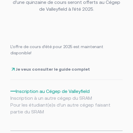
d’une quinzaine de cours seront offerts au Cégep
Foire aux questions
Nous joindre
de Valleyfield à l'été 2025.
Des questions?
NOUS JOINDRE
L’offre de cours d’été pour 2025 est maintenant
disponible!
Je veux consulter le guide complet
Inscription au Cégep de Valleyfield
Inscription à un autre cégep du SRAM
Pour les étudiant(e)s d’un autre cégep faisant
partie du SRAM