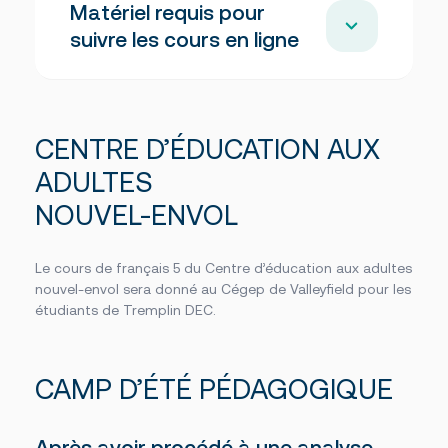
de cours au registrariat au plus tard le 11 juin
Matériel requis pour
sont pas remboursables
dans le hall d’entrée du Cégep de Valleyfield
2025.
durant la première semaine de cours.
suivre les cours en ligne
Je veux communiquer avec le
registrariat
Casque d’écoute avec micro intégré
CENTRE D’ÉDUCATION AUX
Connexion Internet haute vitesse stable
ADULTES
Webcam et micro
Annulation par le Cégep
NOUVEL-ENVOL
Le Cégep de Valleyfield se réserve le droit
d’annuler un cours par manque d’inscriptions.
Le cours de français 5 du Centre d’éducation aux adultes
nouvel-envol sera donné au Cégep de Valleyfield pour les
étudiants de Tremplin DEC.
CAMP D’ÉTÉ PÉDAGOGIQUE
Après avoir procédé à une analyse