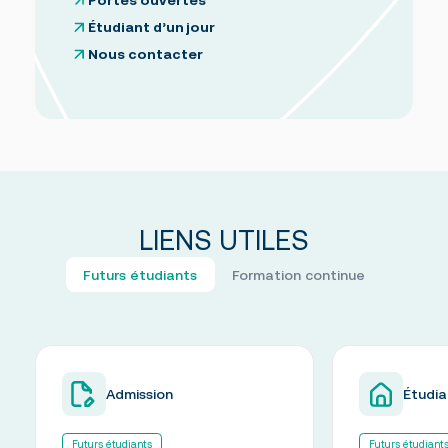
Portes ouvertes
Étudiant d’un jour
Nous contacter
LIENS UTILES
Futurs étudiants
Formation continue
Admission
Étudia
Futurs étudiants
Futurs étudiant