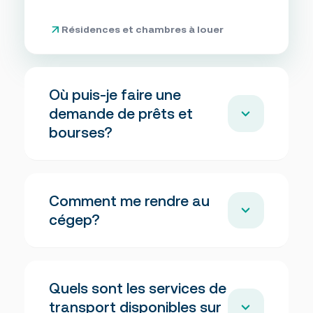
Résidences et chambres à louer
Où puis-je faire une
demande de prêts et
bourses?
Pour connaître tous les détails concernant les
Comment me rendre au
prêts et bourses consultez la page Aide
Financière.
cégep?
Aide financière
Rendez-vous sur
Google Map
et entrez vos
Quels sont les services de
coordonnées pour connaître l’itinéraire pour
vous rendre à l’un de nos établissements.
transport disponibles sur