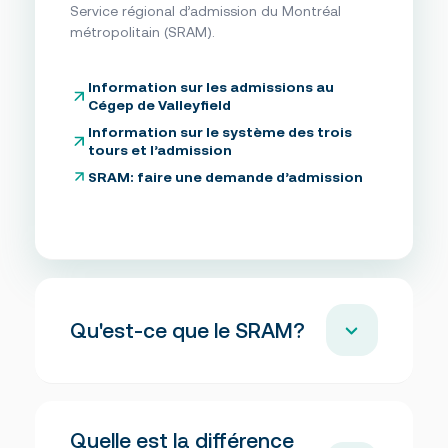
Service régional d’admission du Montréal
Foire aux questions
Nous joindre
métropolitain (SRAM).
Information sur les admissions au
Des questions?
Cégep de Valleyfield
NOUS JOINDRE
Information sur le système des trois
tours et l’admission
SRAM: faire une demande d’admission
Qu'est-ce que le SRAM?
Le Service Régional d’Admission du Montréal
Quelle est la différence
Métropolitain (SRAM) reçoit vos demandes