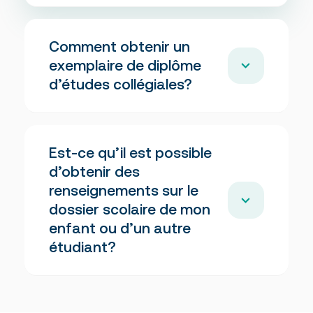
Comment obtenir un
exemplaire de diplôme
d’études collégiales?
Communiquez avec un représentant au
Est-ce qu’il est possible
registrariat du Cégep à l’adresse
registrariat@cegepvalleyfield.ca
ou par
d’obtenir des
téléphone au
450 3739441, poste 504
renseignements sur le
dossier scolaire de mon
enfant ou d’un autre
étudiant?
Le dossier scolaire (relevé de notes, etc.) est