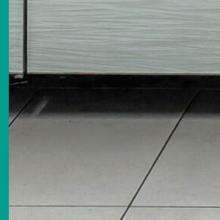
laires
Omnivox
Foire aux questions
Nous joindre