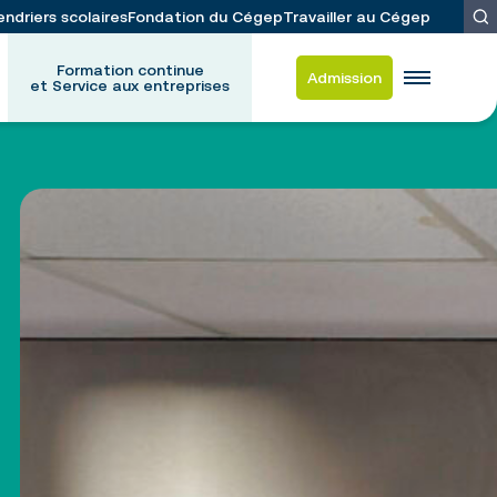
endriers scolaires
Fondation du Cégep
Travailler au Cégep
Formation continue
Admission
et Service aux entreprises
es
d-Frappier
 et du placement étudiant
ation