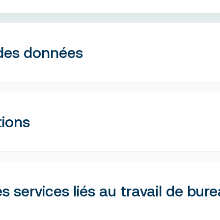
r des données
tions
xcel
e PowerPoint
les services liés au travail de bur