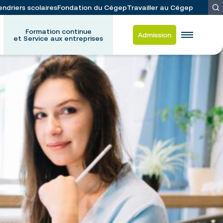
endriers scolaires
Fondation du Cégep
Travailler au Cégep
Formation continue
Admission
et Service aux entreprises
es
d-Frappier
 et du placement étudiant
ation