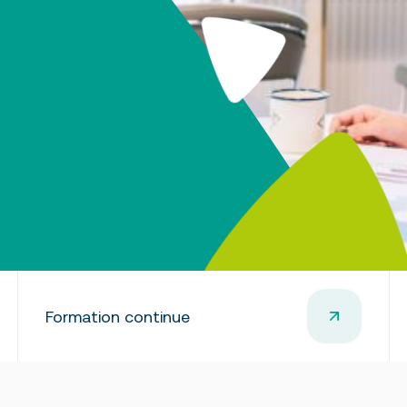
nt
loyeurs
Formation continue