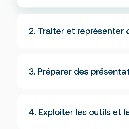
2. Traiter et représente
3. Préparer des présenta
Utiliser efficacement les fonctionnalités d’E
Utiliser efficacement les fonctionnalités d
4. Exploiter les outils et 