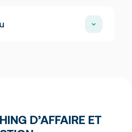
au
uels
ING D’AFFAIRE ET