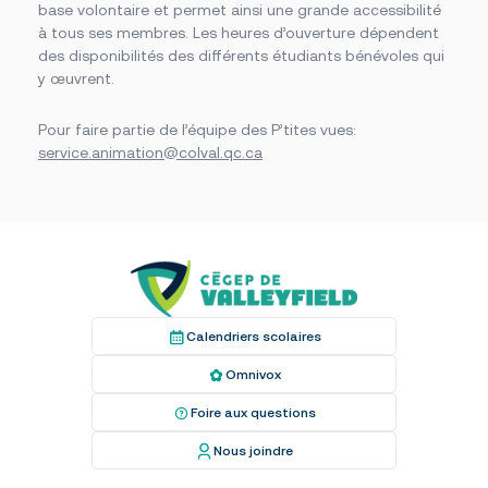
base volontaire et permet ainsi une grande accessibilité
Foire aux questions
Nous joindre
à tous ses membres. Les heures d’ouverture dépendent
des disponibilités des différents étudiants bénévoles qui
y œuvrent.
Des questions?
NOUS JOINDRE
Pour faire partie de l’équipe des P’tites vues:
service.animation@colval.qc.ca
Calendriers scolaires
Omnivox
Foire aux questions
Nous joindre