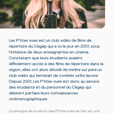
Des établissements sur un grand territoire
Documents officiels
Campus principal de Salaberry-de-Valleyfield
Politiques, règlements et protocoles
Fondation
Centre d’études collégiales de Saint-Constant
Grand public
Centre d’études de Vaudreuil-Dorion
Installations
À propos de la Fondation
Cliniques-écoles
Bourses offertes
Académie sportive du Noir et Or
Je donne à la Fondation
Bibliothèque Armand-Frappier
Accès rapides
Conseil d’administration de la Fondation
Portes ouvertes
Cérémonie de fin d’études
La rentrée
Foire aux questions
Les P’tites vues est un club vidéo de films de
La Fondation
répertoire du Cégep qui a vu le jour en 2001, sous
Bibliothèque Armand-Frappier
Travailler au Cégep
l’initiative de deux enseignantes en cinéma.
Service des stages et du placement étudiant
Constatant que leurs étudiants avaient
Événements
Nouvelles
difficilement accès à des films de répertoire dans la
Notre équipe
région, elles ont alors décidé de mettre sur pied un
Conseil d’administration
club vidéo qui tenterait de combler cette lacune.
Bottin du personnel
Depuis 2001, Les P’tites vues est donc au service
des étudiants et du personnel du Cégep qui
désirent parfaire leurs connaissances
cinématographiques.
Calendriers scolaires
Omnivox
Le principe de location des P’tites vues se fait sur une