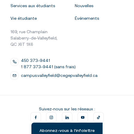
Services aux étudiants
Nouvelles
Vie étudiante
Événements
169, rue Champlain
Salaberry-de-Valleyfield,
QC J6T 1X6
450 373-9441
1 877 373-9441 (sans frais)
campus.valleyfield@cegepvalleyfield.ca
Suivez-nous sur les réseaux :
Abonnez-vous à l’infolettre