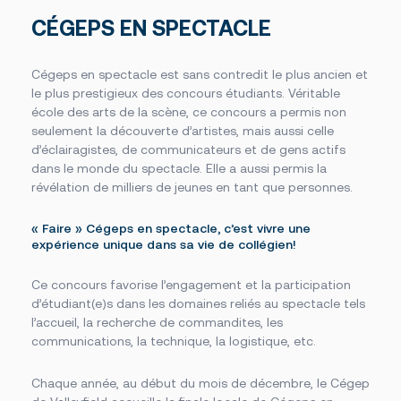
Des établissements sur un grand territoire
Documents officiels
Campus principal de Salaberry-de-Valleyfield
Politiques, règlements et protocoles
CÉGEPS EN SPECTACLE
Fondation
Centre d’études collégiales de Saint-Constant
Grand public
Centre d’études de Vaudreuil-Dorion
Installations
À propos de la Fondation
Cliniques-écoles
Cégeps en spectacle est sans contredit le plus ancien et
Bourses offertes
Académie sportive du Noir et Or
Je donne à la Fondation
le plus prestigieux des concours étudiants. Véritable
Bibliothèque Armand-Frappier
Accès rapides
Conseil d’administration de la Fondation
Portes ouvertes
école des arts de la scène, ce concours a permis non
Cérémonie de fin d’études
seulement la découverte d’artistes, mais aussi celle
La rentrée
Foire aux questions
d’éclairagistes, de communicateurs et de gens actifs
La Fondation
Bibliothèque Armand-Frappier
dans le monde du spectacle. Elle a aussi permis la
Travailler au Cégep
révélation de milliers de jeunes en tant que personnes.
Service des stages et du placement étudiant
Événements
Nouvelles
« Faire » Cégeps en spectacle, c’est vivre une
Notre équipe
expérience unique dans sa vie de collégien!
Conseil d’administration
Bottin du personnel
Ce concours favorise l’engagement et la participation
d’étudiant(e)s dans les domaines reliés au spectacle tels
l’accueil, la recherche de commandites, les
communications, la technique, la logistique, etc.
Calendriers scolaires
Omnivox
Chaque année, au début du mois de décembre, le Cégep