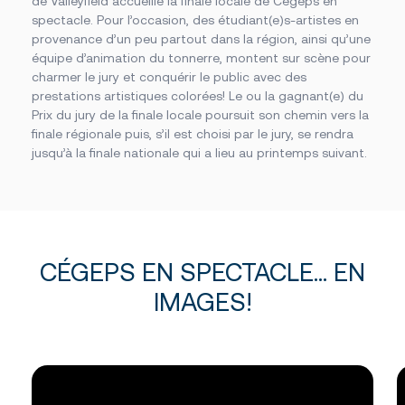
de Valleyfield accueille la finale locale de Cégeps en
Foire aux questions
Nous joindre
spectacle. Pour l’occasion, des étudiant(e)s-artistes en
provenance d’un peu partout dans la région, ainsi qu’une
équipe d’animation du tonnerre, montent sur scène pour
charmer le jury et conquérir le public avec des
Des questions?
prestations artistiques colorées! Le ou la gagnant(e) du
NOUS JOINDRE
Prix du jury de la finale locale poursuit son chemin vers la
finale régionale puis, s’il est choisi par le jury, se rendra
jusqu’à la finale nationale qui a lieu au printemps suivant.
CÉGEPS EN SPECTACLE... EN
IMAGES!