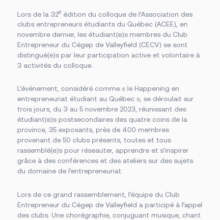
Des établissements sur un grand territoire
Documents officiels
Campus principal de Salaberry-de-Valleyfield
e
Politiques, règlements et protocoles
Fondation
Lors de la 32
édition du colloque de l’Association des
Centre d’études collégiales de Saint-Constant
Grand public
clubs entrepreneurs étudiants du Québec (ACEE), en
Centre d’études de Vaudreuil-Dorion
Installations
novembre dernier, les étudiant(e)s membres du Club
À propos de la Fondation
Cliniques-écoles
Bourses offertes
Académie sportive du Noir et Or
Entrepreneur du Cégep de Valleyfield (CECV) se sont
Je donne à la Fondation
Bibliothèque Armand-Frappier
Accès rapides
distingué(e)s par leur participation active et volontaire à
Conseil d’administration de la Fondation
Portes ouvertes
3 activités du colloque.
Cérémonie de fin d’études
La rentrée
Foire aux questions
La Fondation
L’événement, considéré comme « le Happening en
Bibliothèque Armand-Frappier
Travailler au Cégep
entrepreneuriat étudiant au Québec », se déroulait sur
Service des stages et du placement étudiant
trois jours, du 3 au 5 novembre 2023, réunissant des
Événements
étudiant(e)s postsecondaires des quatre coins de la
Nouvelles
Notre équipe
province, 35 exposants, près de 400 membres
Conseil d’administration
provenant de 50 clubs présents, toutes et tous
Bottin du personnel
rassemblé(e)s pour réseauter, apprendre et s’inspirer
grâce à des conférences et des ateliers sur des sujets
du domaine de l’entrepreneuriat.
Lors de ce grand rassemblement, l’équipe du Club
Entrepreneur du Cégep de Valleyfield a participé à l’appel
Calendriers scolaires
Omnivox
des clubs. Une chorégraphie, conjuguant musique, chant