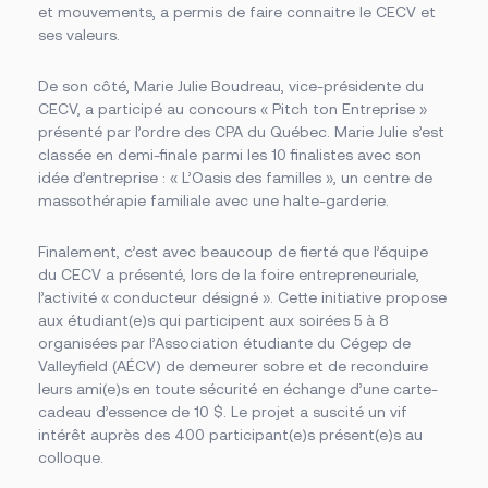
et mouvements, a permis de faire connaitre le CECV et
Foire aux questions
Nous joindre
ses valeurs.
De son côté, Marie Julie Boudreau, vice-présidente du
Des questions?
CECV, a participé au concours « Pitch ton Entreprise »
NOUS JOINDRE
présenté par l’ordre des CPA du Québec. Marie Julie s’est
classée en demi-finale parmi les 10 finalistes avec son
idée d’entreprise : « L’Oasis des familles », un centre de
massothérapie familiale avec une halte-garderie.
Finalement, c’est avec beaucoup de fierté que l’équipe
du CECV a présenté, lors de la foire entrepreneuriale,
l’activité « conducteur désigné ». Cette initiative propose
aux étudiant(e)s qui participent aux soirées 5 à 8
organisées par l’Association étudiante du Cégep de
Valleyfield (AÉCV) de demeurer sobre et de reconduire
leurs ami(e)s en toute sécurité en échange d’une carte-
cadeau d’essence de 10 $. Le projet a suscité un vif
intérêt auprès des 400 participant(e)s présent(e)s au
colloque.