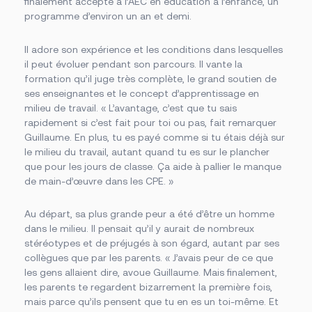
finalement accepté à l’AEC en éducation à l’enfance, un
Foire aux questions
Nous joindre
programme d’environ un an et demi.
Il adore son expérience et les conditions dans lesquelles
il peut évoluer pendant son parcours. Il vante la
Des questions?
formation qu’il juge très complète, le grand soutien de
NOUS JOINDRE
ses enseignantes et le concept d’apprentissage en
milieu de travail. « L’avantage, c’est que tu sais
rapidement si c’est fait pour toi ou pas, fait remarquer
Guillaume. En plus, tu es payé comme si tu étais déjà sur
le milieu du travail, autant quand tu es sur le plancher
que pour les jours de classe. Ça aide à pallier le manque
de main-d’œuvre dans les CPE. »
Au départ, sa plus grande peur a été d’être un homme
dans le milieu. Il pensait qu’il y aurait de nombreux
stéréotypes et de préjugés à son égard, autant par ses
collègues que par les parents. « J’avais peur de ce que
les gens allaient dire, avoue Guillaume. Mais finalement,
les parents te regardent bizarrement la première fois,
mais parce qu’ils pensent que tu en es un toi-même. Et