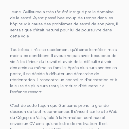
Des établissements sur un grand territoire
Documents officiels
Campus principal de Salaberry-de-Valleyfield
Politiques, règlements et protocoles
Fondation
Centre d’études collégiales de Saint-Constant
Grand public
Jeune, Guillaume a très tôt été intrigué par le domaine
Centre d’études de Vaudreuil-Dorion
Installations
de la santé. Ayant passé beaucoup de temps dans les
À propos de la Fondation
Cliniques-écoles
hôpitaux à cause des problèmes de santé de son père, il
Bourses offertes
Académie sportive du Noir et Or
Je donne à la Fondation
sentait que c’était naturel pour lui de poursuivre dans
Bibliothèque Armand-Frappier
Accès rapides
Conseil d’administration de la Fondation
Portes ouvertes
cette voie.
Cérémonie de fin d’études
La rentrée
Foire aux questions
La Fondation
Toutefois, il réalise rapidement qu’il aime le métier, mais
Bibliothèque Armand-Frappier
moins les conditions. Il avoue ne pas avoir beaucoup de
Travailler au Cégep
vie à l’extérieur du travail et avoir de la difficulté à voir
Service des stages et du placement étudiant
Événements
des amis ou même sa famille. Après plusieurs années en
Nouvelles
poste, il se décide à débuter une démarche de
Notre équipe
réorientation. Il rencontre un conseiller d’orientation et à
Conseil d’administration
Bottin du personnel
la suite de plusieurs tests, le métier d’éducateur à
l’enfance ressort.
C’est de cette façon que Guillaume prend la grande
décision de tout recommencer. Il s’inscrit sur le site Web
du Cégep de Valleyfield à la Formation continue et
Calendriers scolaires
Omnivox
envoie un CV ainsi qu’une lettre de motivation. Il est