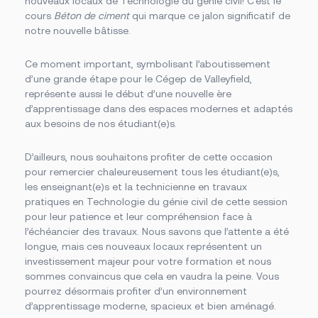
nouveaux locaux de Technologie du génie civil! C’est le
Des établissements sur un grand territoire
Documents officiels
cours
Béton de ciment
qui marque ce jalon significatif de
Campus principal de Salaberry-de-Valleyfield
Politiques, règlements et protocoles
Fondation
Centre d’études collégiales de Saint-Constant
Grand public
notre nouvelle bâtisse.
Centre d’études de Vaudreuil-Dorion
Installations
À propos de la Fondation
Cliniques-écoles
Bourses offertes
Académie sportive du Noir et Or
Ce moment important, symbolisant l’aboutissement
Je donne à la Fondation
Bibliothèque Armand-Frappier
Accès rapides
d’une
grande
étape pour le Cégep de Valleyfield,
Conseil d’administration de la Fondation
Portes ouvertes
représente aussi le début d’une nouvelle ère
Cérémonie de fin d’études
La rentrée
Foire aux questions
d’apprentissage dans des espaces modernes et adaptés
La Fondation
aux besoins de nos étudiant(e)s.
Bibliothèque Armand-Frappier
Travailler au Cégep
Service des stages et du placement étudiant
D’ailleurs, nous souhaitons profiter de cette occasion
Événements
pour remercier chaleureusement tous les étudiant(e)s,
Nouvelles
les enseignant(e)s et la technicienne en travaux
Notre équipe
Conseil d’administration
pratiques en Technologie du génie civil de cette session
Bottin du personnel
pour leur patience et leur compréhension face à
l’échéancier des travaux. Nous savons que l’attente a été
longue, mais ces nouveaux locaux représentent un
investissement majeur pour votre formation et nous
sommes convaincus que cela en vaudra la peine. Vous
pourrez désormais profiter d’un environnement
Calendriers scolaires
Omnivox
d’apprentissage moderne, spacieux et bien aménagé.