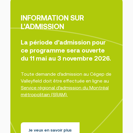
* Formation jugée suffisante :
INFORMATION SUR
Les unités de 4e secondaire en français et
L'ADMISSION
mathématiques ET
Intérêt marqué et/ou expérience de travail
pertinente dans le domaine d’études visé
La période d’admission pour
ET
ce programme sera ouverte
Attestation d’équivalence de niveau de
du 11 mai au 3 novembre 2026.
scolarité de 5e secondaire (TENS-AENS).
Il est à noter que l’attestation
d’équivalence de niveau de scolarité de 5e
Toute demande d’admission au Cégep de
secondaire (TENS-AENS) décernée par le
MEQ ne correspond pas à un diplôme
Valleyfield doit être effectuée en ligne au
d’études secondaires. Une analyse de
Service régional d’admission du Montréal
votre dossier scolaire complet devra être
réalisée pour statuer sur votre
métropolitain (SRAM).
admissibilité au programme.
Je veux en savoir plus