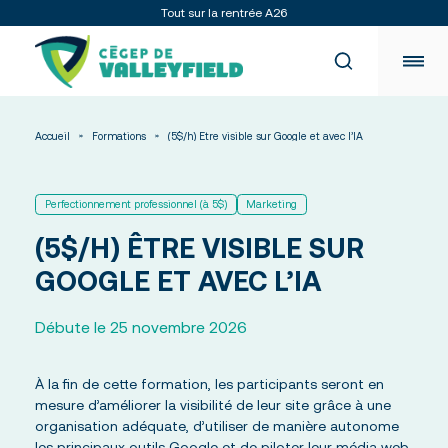
Tout sur la rentrée A26
Accueil
Formations
(5$/h) Être visible sur Google et avec l’IA
Étudiants : vos outils numériques
OFFICE 365
OMNIVOX
Programmes
Perfectionnement professionnel (à 5$)
Marketing
MOODLE
LÉA
(5$/H) ÊTRE VISIBLE SUR
Répertoire des programmes
KOHA
Préuniversitaires
Admission
GOOGLE ET AVEC L’IA
Techniques et ATE
Tremplin DEC
Admission – Enseignement régulier
Formation générale
Débute le 25 novembre 2026
Admission – Formation continue
Formation aux adultes
Services aux étudiants
Portes ouvertes
Cours d’été, de mise à niveau et camp pédagogique
Étudiant d’un jour
Mobilité internationale
À propos
International – Étudier au Québec
Voir tous les programmes
À la fin de cette formation, les participants seront en
Registrariat et API
Vie étudiante
mesure d’améliorer la visibilité de leur site grâce à une
Services adaptés (SAIDE)
Services psychosociaux
organisation adéquate, d’utiliser de manière autonome
La vie étudiante
PASME
les principaux outils Google et de piloter leur média web