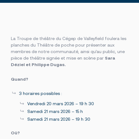
Des établissements sur un grand territoire
Documents officiels
Campus principal de Salaberry-de-Valleyfield
Politiques, règlements et protocoles
Fondation
Centre d’études collégiales de Saint-Constant
Grand public
Centre d’études de Vaudreuil-Dorion
Installations
À propos de la Fondation
Cliniques-écoles
Bourses offertes
Académie sportive du Noir et Or
Je donne à la Fondation
Bibliothèque Armand-Frappier
Accès rapides
Conseil d’administration de la Fondation
Portes ouvertes
La Troupe de théâtre du Cégep de Valleyfield foulera les
Cérémonie de fin d’études
planches du Théâtre de poche pour présenter aux
La rentrée
Foire aux questions
membres de notre communauté, ainsi qu’au public, une
La Fondation
Bibliothèque Armand-Frappier
pièce de théâtre signée et mise en scène par
Sara
Travailler au Cégep
Déziel et Philippe Dugas.
Service des stages et du placement étudiant
Événements
Nouvelles
Quand?
Notre équipe
Conseil d’administration
Bottin du personnel
3 horaires possibles :
Vendredi 20 mars 2026 – 19 h 30
Samedi 21 mars 2026 – 15 h
Samedi 21 mars 2026 – 19 h 30
Calendriers scolaires
Omnivox
Oû?