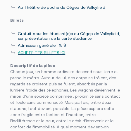
Foire aux questions
Nous joindre
Au Théâtre de poche du Cégep de Valleyfield
Billets
Des questions?
Gratuit pour les étudiant(e)s du Cégep de Valleyfield,
NOUS JOINDRE
sur présentation de la carte étudiante
Admission générale : 15 $
ACHÈTE TES BILLETS ICI
Descriptif de la pièce
Chaque jour, un homme ordinaire descend sous terre et
prend le métro. Autour de lui, des corps se frôlent, des
regards se croisent puis se fuient, absorbés par la
lumière froide des téléphones. Les wagons deviennent le
miroir d’une société comprimée : proximité sans contact
et foule sans communauté. Mais parfois, entre deux
stations, tout devient possible. La pièce explore cette
zone fragile entre l’action et l’inaction, entre
l’indifférence et la peur, entre le désir d’intervenir et le
confort de l’immobilité. À quel moment devient-on