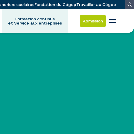
endriers scolaires
Fondation du Cégep
Travailler au Cégep
Formation continue
Admission
et Service aux entreprises
es
d-Frappier
 et du placement étudiant
ation