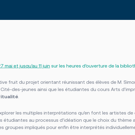
ada)
27 mai et jusqu’au 11 juin
sur les heures d’ouverture de la bibli
ective fruit du projet orientant réunissant des élèves de M. S
 Cité-des-jeunes ainsi que les étudiantes du cours Arts d’impr
ritualité
.
lorer les multiples interprétations qu’en font les artistes de d
nos étudiantes au processus d’idéation que le choix du thème 
s groupes impliqués pour enfin être interprétés individuellem