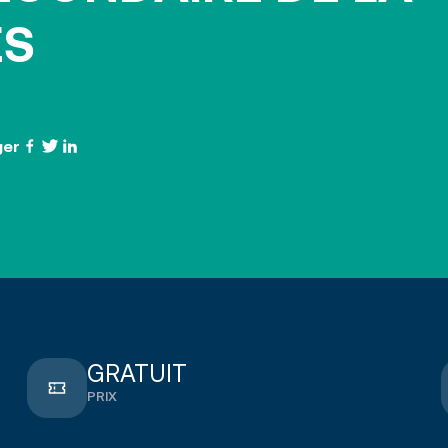
ES
nt
loyeurs
ger
GRATUIT
PRIX