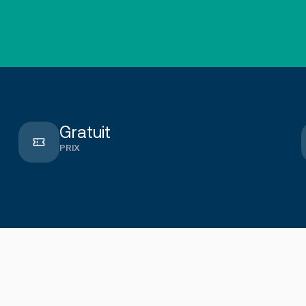
nt
loyeurs
Gratuit
PRIX