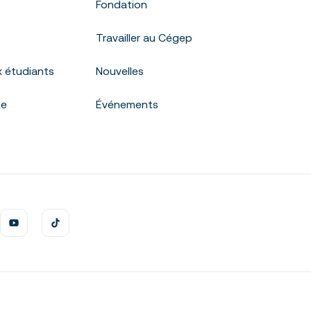
Fondation
Travailler au Cégep
x étudiants
Nouvelles
te
Événements
Calendriers sco
Des questions?
NOUS JOINDRE