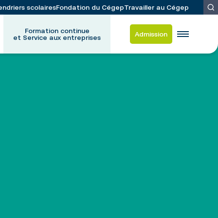
endriers scolaires
Fondation du Cégep
Travailler au Cégep
Formation continue
Admission
et Service aux entreprises
es
d-Frappier
 et du placement étudiant
ation