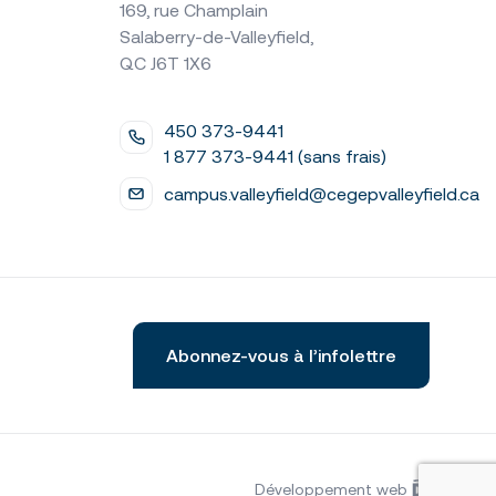
169, rue Champlain
Salaberry-de-Valleyfield,
QC J6T 1X6
450 373-9441
1 877 373-9441 (sans frais)
campus.valleyfield@cegepvalleyfield.ca
laires
Omnivox
Foire aux questions
Nous joindre
Abonnez-vous à l’infolettre
Développement web