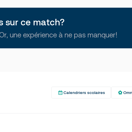
ada)
us sur ce match?
t Or, une expérience à ne pas manquer!
Calendriers scolaires
Omn