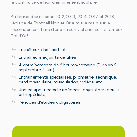
la continuité de leur cheminement scolaire.
Des établissements sur un grand territoire
Documents officiels
Campus principal de Salaberry-de-Valleyfield
Politiques, règlements et protocoles
Fondation
Centre d’études collégiales de Saint-Constant
Grand public
Au terme des saisons 2012, 2013, 2014, 2017 et 2018,
Centre d’études de Vaudreuil-Dorion
Installations
À propos de la Fondation
Cliniques-écoles
l’équipe de Football Noir et Or a mis la main sur la
Bourses offertes
Académie sportive du Noir et Or
récompense ultime d’une saison victorieuse : le fameux
Je donne à la Fondation
Bibliothèque Armand-Frappier
Accès rapides
Bol d’Or!
Conseil d’administration de la Fondation
Portes ouvertes
Cérémonie de fin d’études
La rentrée
Foire aux questions
Entraîneur-chef certifié
La Fondation
Bibliothèque Armand-Frappier
Entraîneurs adjoints certifiés
Travailler au Cégep
4 entraînements de 2 heures/semaine (Division 2 –
Service des stages et du placement étudiant
septembre à juin)
Événements
Nouvelles
Entraînements spécialisés: pliométrie, technique,
Notre équipe
cardiovasculaire, musculation, vidéos, etc.
Conseil d’administration
Une équipe médicale (médecin, physiothérapeute,
Bottin du personnel
orthopédiste)
Périodes d’études obligatoires
Calendriers scolaires
Omnivox