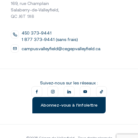
169, rue Champlain
Salaberry-de-Valleyfield,
QC J6T 1X6
450 373-9441
1 877 373-9441 (sans frais)
campus.valleyfield@cegepvalleyfield.ca
Suivez-nous sur les réseaux :
Abonnez-vous à l’infolettre
©2025 Cégep de Valleyfield - Tous droits réservés