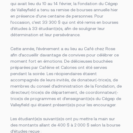
Des établissements sur un grand territoire
Documents officiels
qui avait lieu du 10 au 14 février, la Fondation du Cégep
Campus principal de Salaberry-de-Valleyfield
Politiques, règlements et protocoles
Fondation
de Valleyfield a tenu sa remise de bourses annuelle hier
Centre d’études collégiales de Saint-Constant
Grand public
en présence d’une centaine de personnes. Pour
Centre d’études de Vaudreuil-Dorion
Installations
À propos de la Fondation
Cliniques-écoles
l’occasion, c’est 33 300 $ qui ont été remis en bourses
Bourses offertes
Académie sportive du Noir et Or
d’études à 33 étudiant(e)s, afin de souligner leur
Je donne à la Fondation
Bibliothèque Armand-Frappier
Accès rapides
détermination et leur persévérance.
Conseil d’administration de la Fondation
Portes ouvertes
Cérémonie de fin d’études
La rentrée
Foire aux questions
Cette année, l’événement a eu lieu au Café chez Rose
La Fondation
Bibliothèque Armand-Frappier
afin d’accueillir davantage de convives pour célébrer ce
Travailler au Cégep
moment fort en émotions. De délicieuses bouchées
Service des stages et du placement étudiant
préparées par Caféine et Calories ont été servies
Événements
Nouvelles
pendant la soirée. Les récipiendaires étaient
Notre équipe
accompagnés de leurs invités, de donateur(-trice)s, de
Conseil d’administration
membres du conseil d’administration de la Fondation, de
Bottin du personnel
directeur(-trice)s de département, de coordonnateur(-
trice)s de programmes et d’enseignant(e)s du Cégep de
Valleyfield qui étaient présent(e)s pour les encourager.
Les étudiant(e)s suivant(e)s ont pu mettre la main sur
des montants allant de 400 $ à 2 000 $ selon la bourse
Calendriers scolaires
Omnivox
d’études reçue :