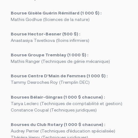
Foire aux questions
Nous joindre
Bourse Gisèle Guérin Rémillard (1 000 $) :
Mathis Godhue (Sciences de la nature)
Des questions?
Bourse Hector-Besner (500 $) :
NOUS JOINDRE
Anastasiya Tsvetkova (Soins infirmiers)
Bourse Groupe Tremblay (1 000 $) :
Mathis Ranger (Techniques de génie mécanique)
Bourse Centre D’Main de Femmes (1 000 $) :
Tammy Desroches Roy (Tremplin DEC)
Bourses Bélair-Gingras (1 000 $ chacune) :
Tanya Leclerc (Techniques de comptabilité et gestion)
Constance Coupal (Techniques juridiques)
Bourses du Club Rotary (1 000 $ chacune) :
Audrey Perrier (Techniques d’éducation spécialisée)
Thérésa Henry (Techniques juridiques)