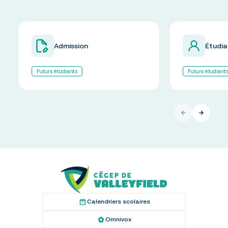
Admission
Étudia
Futurs étudiants
Futurs étudiant
Calendriers scolaires
Omnivox