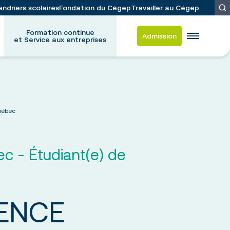
endriers scolaires
Fondation du Cégep
Travailler au Cégep
Formation continue
Admission
et Service aux entreprises
es
Québec
d-Frappier
 et du placement étudiant
c - Étudiant(e) de
ation
IENCE