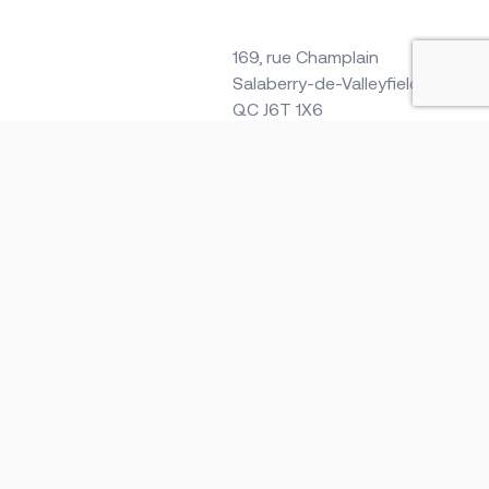
169, rue Champlain
Salaberry-de-Valleyfield,
QC J6T 1X6
450 373-9441
1 877 373-9441 (sans frais)
campus.valleyfield@cegepvalleyfield.ca
Développement web